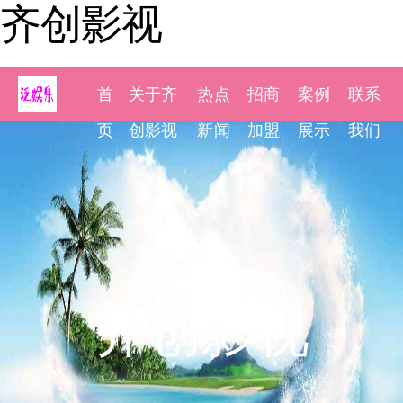
齐创影视
首
关于齐
热点
招商
案例
联系
页
创影视
新闻
加盟
展示
我们
齐创影视